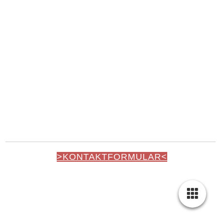
>KONTAKTFORMULAR<
WEINHOLD GMBH, STEINGASSE 3, D-74592
KIRCHBERG /JAGST
TELEFON:
+49 7954 9269965
E-MAIL:
INFO@WEINHOLD-SMB.DE