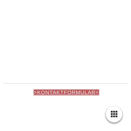
>KONTAKTFORMULAR<
WEINHOLD GMBH, STEINGASSE 3, D-74592
KIRCHBERG /JAGST
TELEFON:
+49 7954 9269965
E-MAIL:
INFO@WEINHOLD-SMB.DE